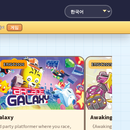
가<
게임
EAIGC2026
EAIGC2025
EAIGC20
laxy
Awaking Beauty
party platformer where you race,
《Awaking Beaut