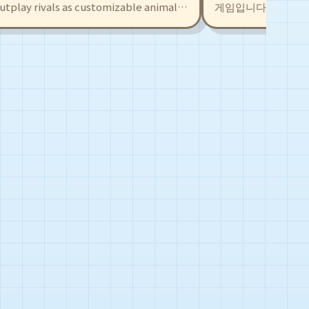
play rivals as customizable animal
게임입니다. 몽유 메카
and share your own levels with an
터빈을 가동하고 합체 
or, or tackle hundreds of player-
계를 구하세요!
led with traps, boosts, and