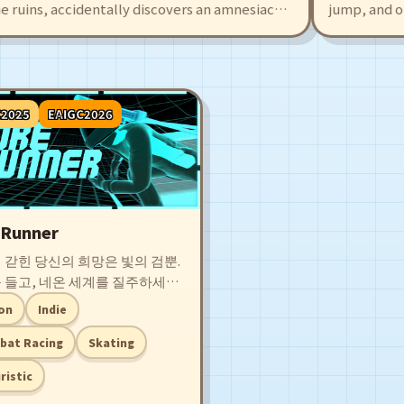
 ruins, accidentally discovers an amnesiac
jump, and out
Agate. This also draws the attention of sky
Cubs. Create 
s, leading to fierce battles. The game offers
intuitive edit
evels and exciting battles, with many
made maps fil
ions who will fight alongside you!
surprises.
C2025
EAIGC2026
eRunner
 갇힌 당신의 희망은 빛의 검뿐.
 들고, 네온 세계를 질주하세요.
트랙에 맞춰 펼쳐지는 복고풍
on
Indie
전투가 시작됩니다.
bat Racing
Skating
ristic