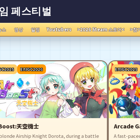
게임 페스티벌
뉴스
영상
일정
Youtubers
>2026 Steam 스토어<
>참
2025
EAIGC2026
EAIGC2025
Boost:天空機士
Arcade Ga
onde Airship Knight Dorota, during a battle
A fast-paced 