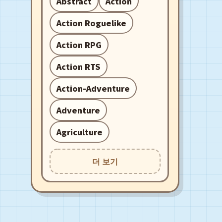
Abstract
Action
Action Roguelike
Action RPG
Action RTS
Action-Adventure
Adventure
Agriculture
더 보기