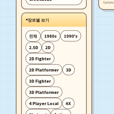
Garlan
장르별 보기
전체
1980s
1990's
2.5D
2D
2D Fighter
2D Platformer
3D
3D Fighter
3D Platformer
4 Player Local
4X