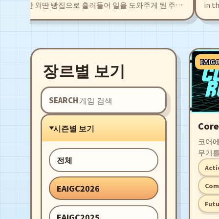
위치한 외딴 빵집으로 흘러들어 일을 도와주게 된 주인
in the
공 '차야'. 탐색을 통해 얻은 식재료로 새로운 빵 레시피
girl, 
를 개발하고 저마다의 개성을 지닌 동료들과 함께 시설
pirate
을 확충시키자. 구수한 빵냄새로 폐허 직전의 마을로부
rich l
터 예전의 영광을 되찾자!
compan
EAIG
장르별 보기
SEARCH
Cor
시즌별 보기
코어에
무기를
전체
사운드
Acti
탈출 
Com
EAIGC2026
Futu
EAIGC2025