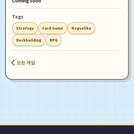
Coming soon
Tags
Strategy
Card Game
Roguelike
Deckbuilding
RPG
모든 게임