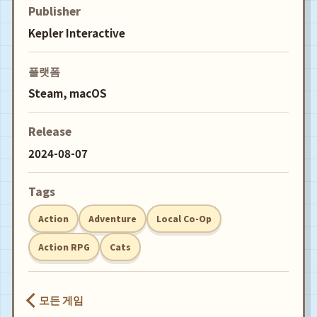
Publisher
Kepler Interactive
플랫폼
Steam, macOS
Release
2024-08-07
Tags
Action
Adventure
Local Co-Op
Action RPG
Cats
모든 게임