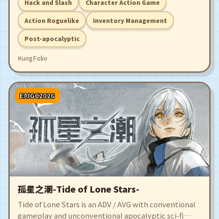
Hack and Slash
Character Action Game
런이다.
Action Roguelike
Inventory Management
Post-apocalyptic
KungFolio
EAIGC2026
孤星之潮-Tide of Lone Stars-
Tide of Lone Stars is an ADV / AVG with conventional
gameplay and unconventional apocalyptic sci-fi