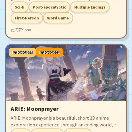
narrative. As a disabled girl living outside the walls,
Sci-fi
Post-apocalyptic
Multiple Endings
Blanka, you will meet a strange man, Adrian. An
amazing adventure of “Love, Rebirth and Death” is
First-Person
Word Game
ready to begin.
此间梦Sono
EAIGC2025
EAIGC2026
ARIE: Moonprayer
ARIE: Moonprayer is a beautiful, short 3D anime
exploration experience through an ending world,
where melodies weave through your final journey on