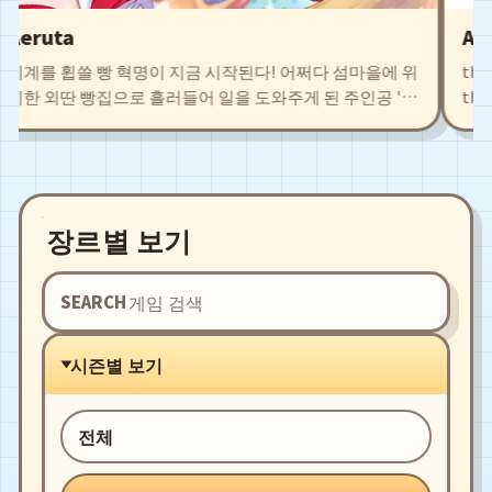
eruta
AirB
계를 휩쓸 빵 혁명이 지금 시작된다! 어쩌다 섬마을에 위
the blo
한 외딴 빵집으로 흘러들어 일을 도와주게 된 주인공 '차
the rui
'. 탐색을 통해 얻은 식재료로 새로운 빵 레시피를 개발하
Agate. 
 저마다의 개성을 지닌 동료들과 함께 시설을 확충시키
leading
. 구수한 빵냄새로 폐허 직전의 마을로부터 예전의 영광
and exc
 되찾자!
fight a
장르별 보기
SEARCH
시즌별 보기
전체