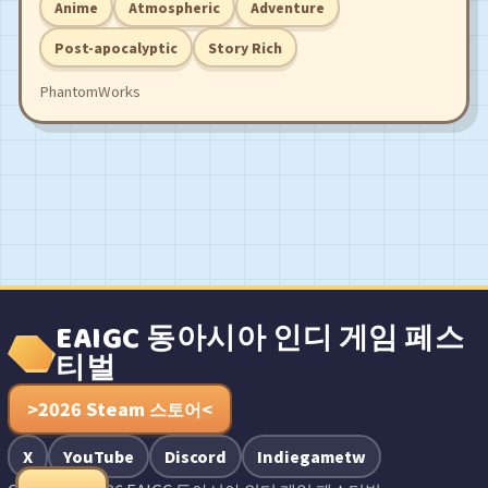
Anime
Atmospheric
Adventure
earth.
Post-apocalyptic
Story Rich
PhantomWorks
EAIGC 동아시아 인디 게임 페스
티벌
>2026 Steam 스토어<
X
YouTube
Discord
Indiegametw