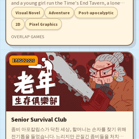
and a young girl run the Time's End Tavern, a lone
oasis amidst this barren wasteland. In a desolate
Visual Novel
Adventure
Post-apocalyptic
landscape ravaged by Zombies and Raiders, that one
drink they love, and a few kind words, help everyone
2D
Pixel Graphics
remember why it's all worth it.
OVERLAP GAMES
EAIGC2026
Senior Survival Club
좀비 아포칼립스가 닥친 세상, 할머니는 손자를 찾기 위해
전기톱을 들었습니다. 느리지만 끈질긴 좀비들을 처치하