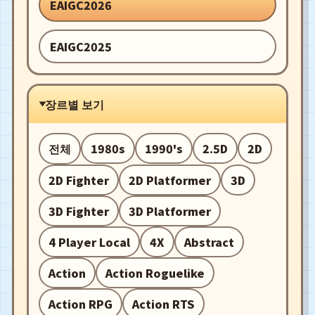
EAIGC2026
EAIGC2025
장르별 보기
전체
1980s
1990's
2.5D
2D
2D Fighter
2D Platformer
3D
3D Fighter
3D Platformer
4 Player Local
4X
Abstract
Action
Action Roguelike
Action RPG
Action RTS