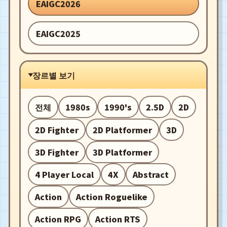
EAIGC2026
EAIGC2025
장르별 보기
전체
1980s
1990's
2.5D
2D
2D Fighter
2D Platformer
3D
3D Fighter
3D Platformer
4 Player Local
4X
Abstract
Action
Action Roguelike
Action RPG
Action RTS