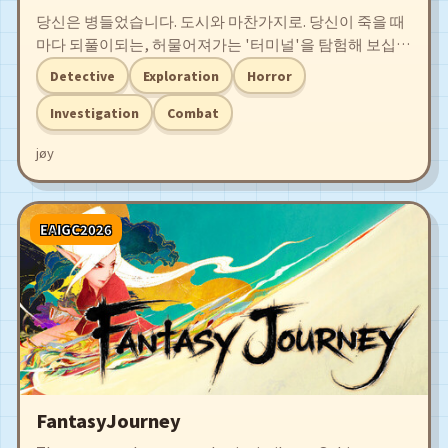
당신은 병들었습니다. 도시와 마찬가지로. 당신이 죽을 때
마다 되풀이되는, 허물어져가는 '터미널'을 탐험해 보십시
오. 저주받은 사건의 진상을 파헤치십시오. 당신에게 나타
Detective
Exploration
Horror
나는 증상을 벼려내어 무기로 사용하십시오. 진실을 찾지
못하면, 진실과 함께 끊임없이 추락할 뿐.
Investigation
Combat
jøy
EAIGC2026
FantasyJourney