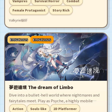
Vampires
Survival Horror
Combat
유키(麻美由紀)와 함께 좀비와 괴물로 가득 찬 도시에서
탈출하게 됩니다.
Female Protagonist
Story Rich
Valkyrie杨轩
EAIGC2025
EAIGC2026
夢遊邊境 The dream of Limbo
Dive into a bullet-hell world where nightmares and
fairytales meet. Play as Psyche, a highly mobile
heroine who fights with three distinct partners.
Action
Souls-like
2D Platformer