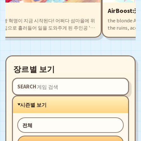
AirBoost:天
빵 혁명이 지금 시작된다! 어쩌다 섬마을에 위
the blonde Airshi
집으로 흘러들어 일을 도와주게 된 주인공 '차
the ruins, accide
 통해 얻은 식재료로 새로운 빵 레시피를 개발하
Agate. This also 
개성을 지닌 동료들과 함께 시설을 확충시키
leading to fierce
빵냄새로 폐허 직전의 마을로부터 예전의 영광
and exciting bat
fight alongside y
장르별 보기
SEARCH
시즌별 보기
전체