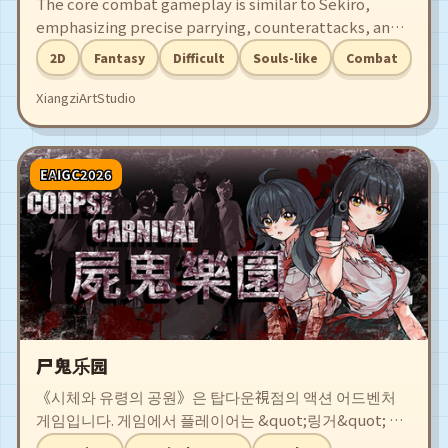
The core combat gameplay is similar to Sekiro,
emphasizing precise parrying, counterattacks, and
dodging—players can even trigger powerful
2D
Fantasy
Difficult
Souls-like
Combat
counters with regular attacks. The game features
richly detailed environments and a vast, expansive
XiangziArtStudio
world map.
EAIGC2026
尸鬼乐园
《시체와 유령의 공원》은 탑다운視점의 액션 어드벤처
게임입니다. 게임에서 플레이어는 &quot;링거&quot; 군
사 학교 1학년 리샤오멍(李晓萌)으로 변身해 선배 아사미