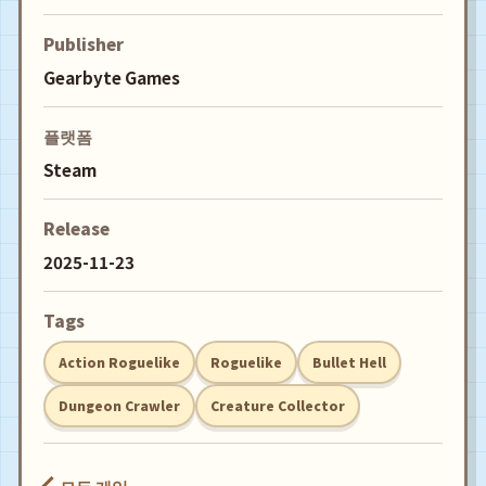
Publisher
Gearbyte Games
플랫폼
Steam
Release
2025-11-23
Tags
Action Roguelike
Roguelike
Bullet Hell
Dungeon Crawler
Creature Collector