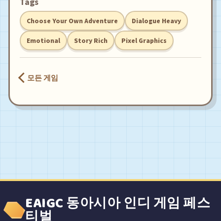
Tags
Choose Your Own Adventure
Dialogue Heavy
Emotional
Story Rich
Pixel Graphics
모든 게임
EAIGC 동아시아 인디 게임 페스
티벌