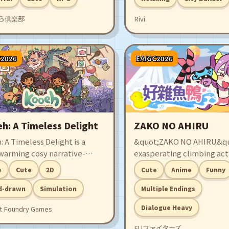
ya to defeat its master and
즐겨보세요.
ら倶楽部
Rivi
a looming catastrophe known
mimadoi.
C2026
EAIGC2026
h: A Timeless Delight
ZAKO NO AHIRU
 A Timeless Delight is a
&quot;ZAKO NO AHIRU&quo
warming cosy narrative-
exasperating climbing act
n restaurant management
game where you aim for t
e
Cute
2D
Cute
Anime
Funny
about rediscovering lost
summit with a peculiar-b
 recipes and reviving the
duck while being taunted 
d-drawn
Simulation
Multiple Endings
 restaurant.
cheeky girl, Sugaki Mary.
Dialogue Heavy
ht Foundry Games
FUファイターズ