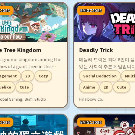
C2026
EAIGC2026
le Tree Kingdom
Deadly Trick
 a gnome kingdom among the
데들리 트릭은 최대 8인이 
es of a giant tree in this
있는 사회적 추론 게임입니다.
ng mix of city-building and
업'이라는 이름 하에 학교에
agement
2D
Cozy
Social Deduction
Mult
like deckbuilding. Grow the
는 데스게임에서 살아남으세
build structures, earn cards
에 따라, 혹은 마음먹기에 
uelike
Cute
Anime
2D
Cute
essings, and survive
화이트가 될 수도, 블랙이 될
obal Gaming, Bumi Studio
Finalblow Co.
ers and disasters. Each run
니다! 협동하거나... 배신하세
 seasons and unfolds
ently. Can your tree kingdom
e?
C2026
EAIGC2026