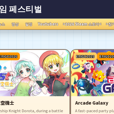
게임 페스티벌
뉴스
영상
일정
Youtubers
>2026 Steam 스토어<
>참
2026
EAIGC2025
EAIGC2026
機士
Arcade Galaxy
Knight Dorota, during a battle
A fast-paced party platfor