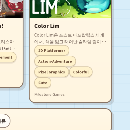
s!
Color Lim
Color Lim은 포스트 아포칼립스 세계
크리스마
에서, 색을 잃고 태어난 슬라임 림이 진
Get to
정한 자신의 색을 찾기 위해 떠나는 여
2D Platformer
 Factory
정을 그립니다. 색을 바꿔 길을 찾아가
gement
게 전할
고, 적으로 변신해 능력을 활용하며,
Action-Adventure
 게임입니
퍼즐을 풀어 림의 독특한 여정을 완성
Pixel Graphics
Colorful
생산 설비를
하세요.
, 업무를
Cute
 더 원활
Milestone Games
다음