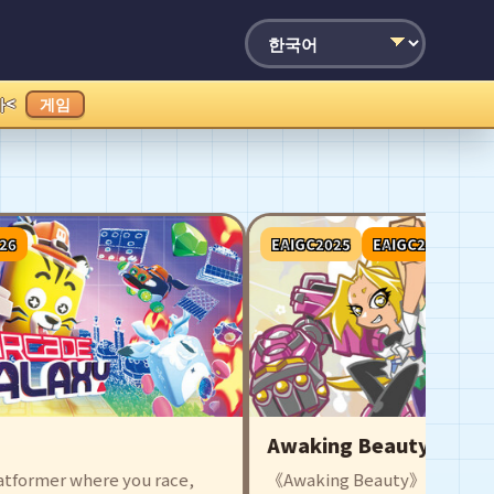
가<
게임
EAIGC2025
EAIGC2026
Awaking Beauty
mer where you race,
《Awaking Beauty》는 로그라이