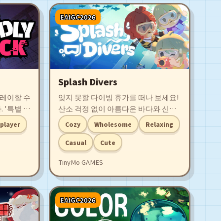
EAIGC2026
Splash Divers
플레이할 수
잊지 못할 다이빙 휴가를 떠나 보세요!
 '특별 수
산소 걱정 없이 아름다운 바다와 신기
서 펼쳐지
한 바다 생물을 만나고, 나만의 바다 도
iplayer
Cozy
Wholesome
Relaxing
요. 상황
감을 채우며 전 세계 잠수 친구들과 느
따라 당신은
긋한 섬 시간을 즐겨요!
Casual
Cute
 수도 있습
TinyMo GAMES
요!
EAIGC2026