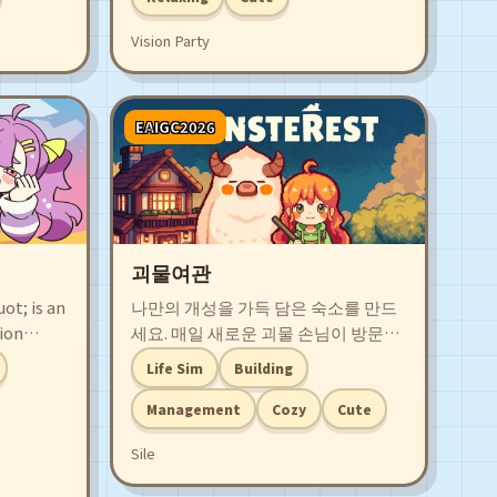
하게 경제적 자유를 향해 나아가세요!
Vision Party
EAIGC2026
괴물여관
t; is an
나만의 개성을 가득 담은 숙소를 만드
ion
세요. 매일 새로운 괴물 손님이 방문합
he
니다. 나무를 패서 가구를 만들고, 방을
Life Sim
Building
ehaving
꾸미세요. 물고기를 낚거나, 사냥을 해
by the
서 식사를 준비해야 합니다. 만족한 손
Management
Cozy
Cute
님은 다음에 여관을 찾습니다.
Sile