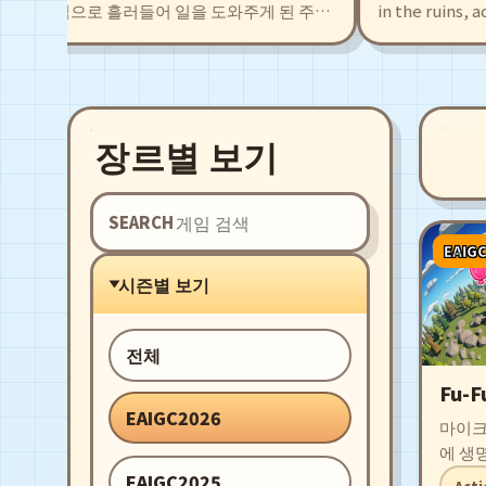
 빵집으로 흘러들어 일을 도와주게 된 주인
in the ruins, accid
 탐색을 통해 얻은 식재료로 새로운 빵 레시피
girl, Agate. This al
 저마다의 개성을 지닌 동료들과 함께 시설
pirates, leading to 
자. 구수한 빵냄새로 폐허 직전의 마을로부
rich levels and exc
광을 되찾자!
companions who wil
장르별 보기
SEARCH
EAIG
시즌별 보기
전체
Fu-F
EAIGC2026
마이크
에 생
하고,
EAIGC2025
Acti