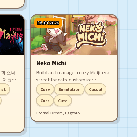
EAIGC2026
Neko Michi
섬과 소녀
Build and manage a cozy Meiji-era
, 어둡고
street for cats. customize
2D 액션
buildings, balance tradition and
ist
Cozy
Simulation
Casual
고립된 섬을
modernity, and create a peaceful
 「마구
cat community
Cats
Cute
 저주」와
Eternal Dream, Eggtato
서 나아간