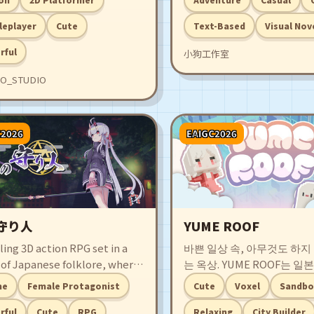
화됩니다. 플레이어는 그 이
름을 탐험하고 그것과 함께
leplayer
Cute
Text-Based
Visual Nov
고 시도합니다. 그 흔적을 찾
rful
小狗工作室
아주세요.
O_STUDIO
C2026
EAIGC2026
守り人
YUME ROOF
lling 3D action RPG set in a
바쁜 일상 속, 아무것도 하지
 of Japanese folklore, where
는 옥상. YUME ROOF는 일
ni Princess “Chiho
상을 배경으로 한 코지 샌드
me
Female Protagonist
Cute
Voxel
Sandbo
suno” takes center stage!
입니다. 적도 시간 제한도 없
elve deep into the Nabari-
자유롭게 꾸미며 그저 머무
rful
Cute
RPG
Relaxing
City Builder