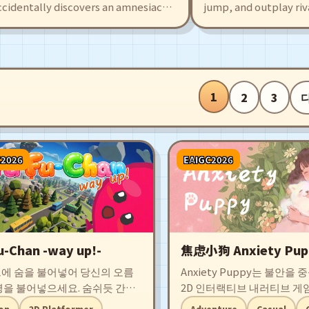
entally discovers an amnesiac
jump, and outplay rivals a
so draws the attention of sky
Cubs. Create and share you
fierce battles. The game offers
intuitive editor, or tackle 
iting battles, with many
made maps filled with trap
l fight alongside you!
surprises.
1
2
3
C2026
EAIGC2026
u-Chan -way up!-
焦虑小狗 Anxiety Pup
에 숨을 불어넣어 당신의 오름
Anxiety Puppy는 불안을
명을 불어넣으세요. 숨쉬듯 간단
2D 인터랙티브 내러티브 게
 하늘처럼 깊은.
게임에서 불안은 작은 강아
on
2D Platformer
Adventure
Casual