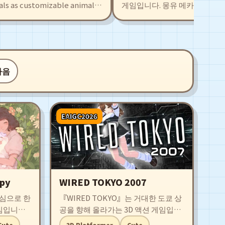
s customizable animal
게임입니다. 몽유 메카를 조종하는 여
r own levels with an
터빈을 가동하고 합체 변신하며 파트너
hundreds of player-
계를 구하세요!
s, boosts, and
다음
EAIGC2026
py
WIRED TOKYO 2007
 중심으로 한
『WIRED TOKYO』는 거대한 도쿄 상
임입니다.
공을 향해 올라가는 3D 액션 게임입니
지로 의인
다. 새로운 액션을 얻기 위해 때로는 일
Cute
3D Platformer
Cute