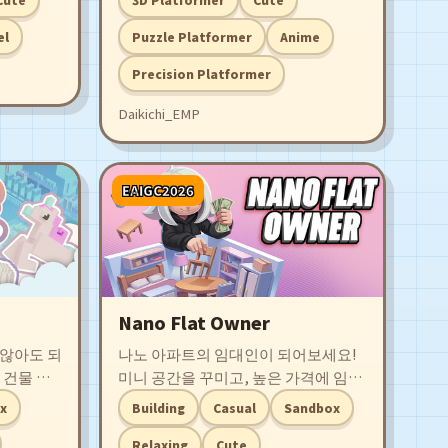
야기의 흐
부러 위에서 뛰어내려야 할지도 모릅
 공존하려
니다. “낙하에 의미가 있는” 상승형
el
Puzzle Platformer
Anime
아가서 안
액션 게임, 그것이 『WIRED
Precision Platformer
TOKYO』입니다.
Daikichi_EMP
EAIGC2026
Nano Flat Owner
 않아도 되
나노 아파트의 임대인이 되어보세요!
본 건물 옥
미니 공간을 꾸미고, 높은 가격에 임대
박스 게임
하여 짭짤한 수익을 올리세요! 작은 방
x
Building
Casual
Sandbox
이, 공간을
에서 시작해 임대료를 모으고 재투자
는 시간을
하여 임대 제국을 확장해 보세요. 편안
Relaxing
Cute