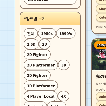
Sing
Colo
장르별 보기
PURES
전체
1980s
1990's
2.5D
2D
EAIG
2D Fighter
2D Platformer
3D
3D Fighter
鬼の
A thri
3D Platformer
world
the O
4 Player Local
4X
Ani
Itsut
you d
Colo