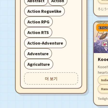
Abstract
Action
no-Mi
ろじう
stop 
Action Roguelike
as Ka
Action RPG
EAIG
Action RTS
Action-Adventure
Adventure
Kooe
Agriculture
Kooeh:
heart
drive
더 보기
Indi
game 
family
Han
family
Twilig