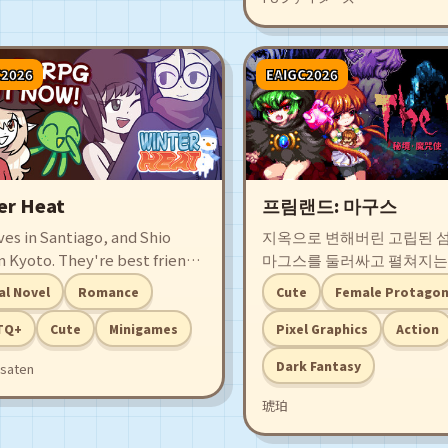
C2026
EAIGC2026
er Heat
프림랜드: 마구스
ives in Santiago, and Shio
지옥으로 변해버린 고립된 
in Kyoto. They're best friends
마그스를 둘러싸고 펼쳐지는
he internet, until one fateful
음울한 세계관의 다크 판타지 
al Novel
Romance
Cute
Female Protagon
ber changes their lives
게임!! 지옥으로 변해버린 
er. A narrative game about
무대로, 저주를 짊어진 소녀
TQ+
Cute
Minigames
Pixel Graphics
Action
distance love that takes
스」가 「불사한 썩은 살의
Dark Fantasy
ssaten
over chats, video calls, and
함께 강적과 수수께끼에 맞
 media apps.
다――
琥珀