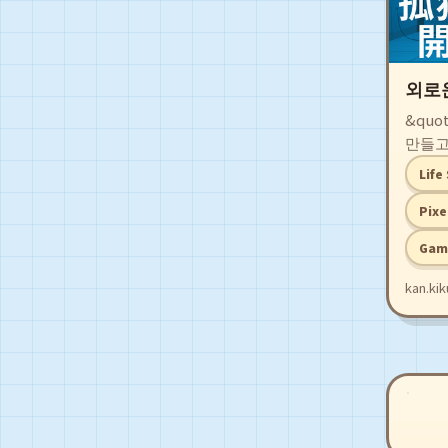
외로
&qu
만들고
다.&q
Life
개발자
때까지
Pixe
시뮬레
Gam
한지,
하는 
kan.kik