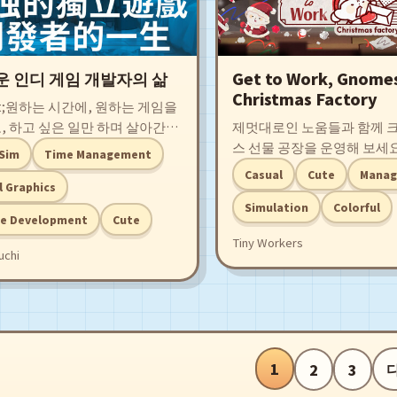
운 인디 게임 개발자의 삶
Get to Work, Gnome
Christmas Factory
ot;원하는 시간에, 원하는 게임을
, 하고 싶은 일만 하며 살아간
제멋대로인 노움들과 함께 
uot; 이런 삶을 꿈꾸는 독립 게임
스 선물 공장을 운영해 보세요! 
 Sim
Time Management
가, 돈과 시간에 고민하며 죽을
Works, Gnomes! Christmas
Casual
Cute
Mana
 세금을 내는 현실 지향적 인생
는 크리스마스까지 아이들에
l Graphics
이션 게임입니다. 이 삶이 행복
선물을 준비하는 짧은 운영
Simulation
Colorful
e Development
Cute
 진정으로 외로운지, 그것을 결정
다. 선물을 직접 포장하고, 
Tiny Workers
것은 당신입니다.
마련하고, 노움들을 관리하며
uchi
지시해 어수선한 공장을 점점
하게 개선해 나가세요.
1
2
3