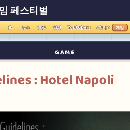
게임 페스티벌
홈
뉴스
영상
일정
Youtubers
>참가<
게임
GAME
lines : Hotel Napoli