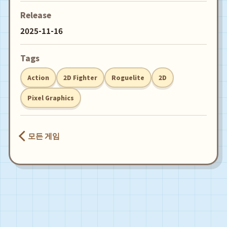
Release
2025-11-16
Tags
Action
2D Fighter
Roguelite
2D
Pixel Graphics
모든 게임