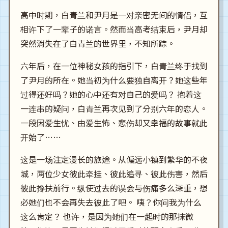
高中时期，白青兰和尹月是一对亲密无间的情侣，互
相许下了一辈子的诺言。然而当高考结束后，尹月却
突然消失在了白青兰的世界里，不知所踪。
六年后，在一位神秘女孩的指引下，白青兰终于找到
了尹月的所在。她当初为什么要独自离开？她这些年
过得还好吗？她的心中还有对自己的爱吗？ 抱着这
一连串的疑问，白青兰再次见到了分别六年的恋人。
一段因爱生忧、由爱生怖、悲伤却又幸福的故事就此
开始了……
这是一场注定漫长的旅途。从偏远小镇到繁华的不夜
城，两位少女彼此牵挂、彼此追寻、彼此伤害，然后
彼此搀扶前行。纵使过去的误会与伤痛多么深重，想
必她们也不会再失去彼此了吧。 咦？你问我为什么
这么肯定？ 也许，是因为她们在一起时的那抹微