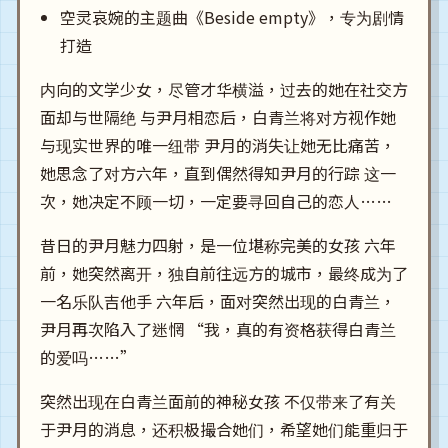
空灵哀婉的主题曲《Beside empty》，专为剧情
打造
内向的文学少女，尽管才华横溢，过去的她在社交方
面却与世隔绝 与尹月相恋后，白青兰将对方视作她
与现实世界的唯一纽带 尹月的消失让她无比痛苦，
她思念了对方六年，直到偶然得知尹月的行踪 这一
次，她决定不顾一切，一定要寻回自己的恋人……
昔日的尹月魅力四射，是一位堪称完美的女孩 六年
前，她突然离开，独自前往远方的城市，最终成为了
一名乐队吉他手 六年后，面对突然出现的白青兰，
尹月再次陷入了迷惘 “我，真的有资格获得白青兰
的爱吗……”
突然出现在白青兰面前的神秘女孩 不仅带来了有关
于尹月的消息，还积极撮合她们，希望她们能重归于