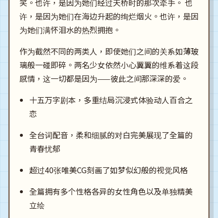
笑。也许，是因为她们经过天桥时的那次牵手。 也
许，是因为她们在海边升起的绚烂烟火。也许，是因
为她们满怀泪水的热烈拥抱。
作为截然不同的两类人，即使她们之间的关系如薄玻
璃般一碰即碎。两名少女依然小心翼翼的维系着这段
感情，这一切都是因为——彼此之间那深深的爱。
十五万字剧本，多重结局沉浸式体验动人百合之
恋
全台词配音，柔和细腻的对白完美展现了全篇的
青春忧郁
超过40张唯美CG刻画了如梦似幻般的视觉风格
全篇拥有多个性格各异的女性角色以及单独精美
立绘