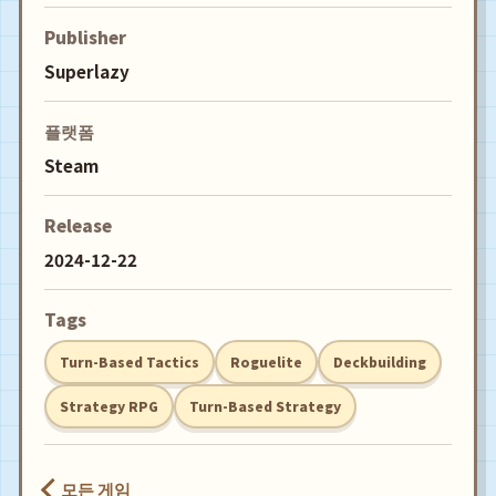
Publisher
Superlazy
플랫폼
Steam
Release
2024-12-22
Tags
Turn-Based Tactics
Roguelite
Deckbuilding
Strategy RPG
Turn-Based Strategy
모든 게임