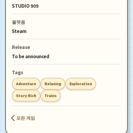
STUDIO 909
플랫폼
Steam
Release
To be announced
Tags
Adventure
Relaxing
Exploration
Story Rich
Trains
모든 게임