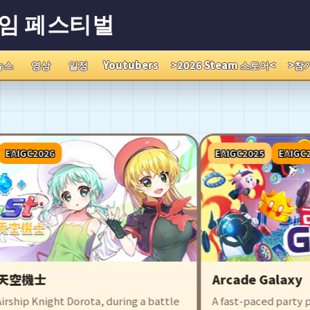
게임 페스티벌
뉴스
영상
일정
Youtubers
>2026 Steam 스토어<
>참
AIGC2026
EAIGC2025
EAIGC20
:天空機士
Arcade Galaxy
ship Knight Dorota, during a battle
A fast-paced party pl