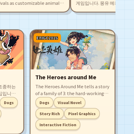
als as customizable animal
게임입니다. 몽유 메카를 조종하
 your own levels with an
터빈을 가동하고 합체 변신하며 
ckle hundreds of player-
계를 구하세요!
 traps, boosts, and
EAIGC2026
The Heroes around Me
 조종하는
The Heroes Around Me tells a story
음집입니다!
of a family of 3: the hard-working
 미니 게임
and quiet father – Nan, his
Dogs
Dogs
Visual Novel
은 계속해
daughter Lili, and their pet dog
이용하여,
Sesame. Players will experience
Story Rich
Pixel Graphics
있을까요?
the harshness and warmth in the
Interactive Fiction
simpler time of the 1990s, where