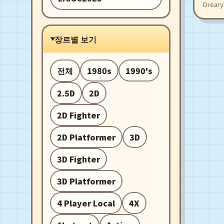
Drear
장르별 보기
전체
1980s
1990's
2.5D
2D
2D Fighter
2D Platformer
3D
3D Fighter
3D Platformer
4 Player Local
4X