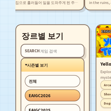
외딴 빵집으로 흘러들어 일을 도와주게 된 주인
in the ruins, a
야'. 탐색을 통해 얻은 식재료로 새로운 빵 레시피
girl, Agate. Th
하고 저마다의 개성을 지닌 동료들과 함께 시설
pirates, leadin
시키자. 구수한 빵냄새로 폐허 직전의 마을로부
rich levels and
의 영광을 되찾자!
companions who
EAIG
장르별 보기
SEARCH
Yell
시즌별 보기
Explor
myste
전체
like d
Arc
blast
'em u
Shoo
EAIGC2026
RPG g
Dog
EAIGC2025