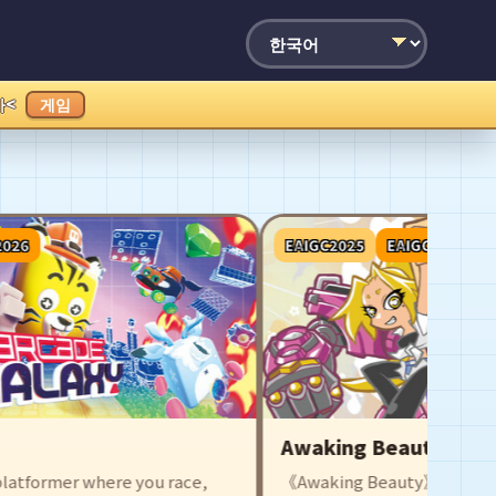
가<
게임
26
EAIGC2025
EAIGC2026
Awaking Beauty
atformer where you race,
《Awaking Beauty》는 로