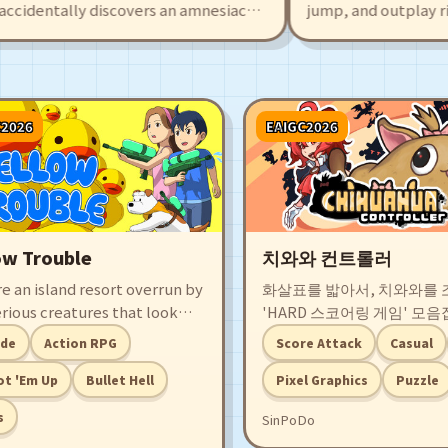
ccidentally discovers an amnesiac
jump, and outplay riv
is also draws the attention of sky
Cubs. Create and share
g to fierce battles. The game offers
intuitive editor, or ta
 exciting battles, with many
made maps filled with
 will fight alongside you!
surprises.
C2026
EAIGC2026
ow Trouble
치와와 컨트롤러
e an island resort overrun by
화살표를 밟아서, 치와와를
rious creatures that look
'HARD 스코어링 게임' 모
ucks in an 8-way water gun
같은 기믹을 공유하는 8개의
ade
Action RPG
Score Attack
Casual
ing romp with arcade shoot
이 준비되어 있습니다. 당신
p and run &amp; gun action
서 복잡해지는 컨트롤러를 
t 'Em Up
Bullet Hell
Pixel Graphics
Puzzle
ame modes!
무사히 치와와를 입양할 수 
s
SinPoDo