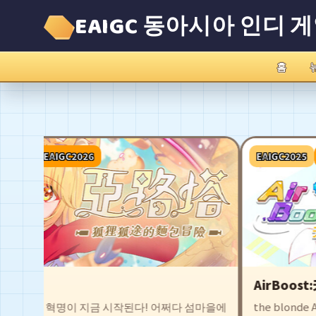
EAIGC 동아시아 인디 
홈
2025
EAIGC2026
EAIGC2025
E
a
AirBoost
휩쓸 빵 혁명이 지금 시작된다! 어쩌다 섬마을에
the blonde Air