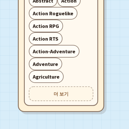
Abstract
Action
Action Roguelike
Action RPG
Action RTS
Action-Adventure
Adventure
Agriculture
더 보기