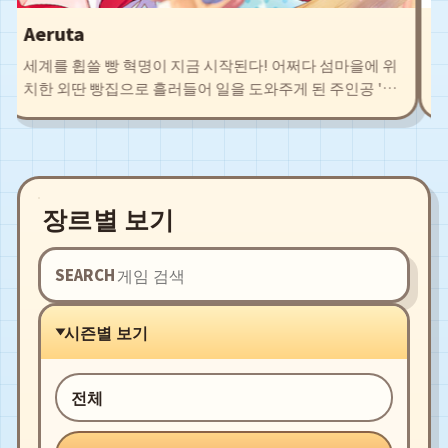
Aeruta
A
세계를 휩쓸 빵 혁명이 지금 시작된다! 어쩌다 섬마을에 위
th
치한 외딴 빵집으로 흘러들어 일을 도와주게 된 주인공 '차
th
야'. 탐색을 통해 얻은 식재료로 새로운 빵 레시피를 개발하
Ag
고 저마다의 개성을 지닌 동료들과 함께 시설을 확충시키
le
자. 구수한 빵냄새로 폐허 직전의 마을로부터 예전의 영광
an
을 되찾자!
fi
장르별 보기
SEARCH
시즌별 보기
전체