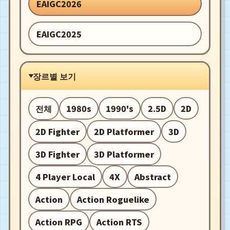
EAIGC2026
EAIGC2025
장르별 보기
전체
1980s
1990's
2.5D
2D
2D Fighter
2D Platformer
3D
3D Fighter
3D Platformer
4 Player Local
4X
Abstract
Action
Action Roguelike
Action RPG
Action RTS