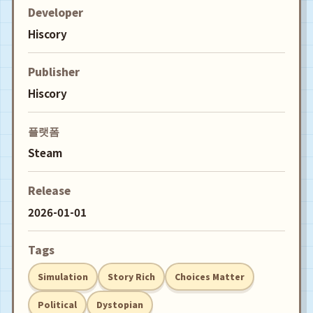
Developer
Hiscory
Publisher
Hiscory
플랫폼
Steam
Release
2026-01-01
Tags
Simulation
Story Rich
Choices Matter
Political
Dystopian