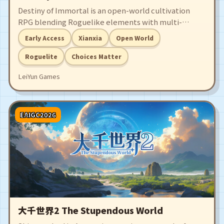
Destiny of Immortal is an open-world cultivation
RPG blending Roguelike elements with multi-
branching storytelling.
Early Access
Xianxia
Open World
Roguelite
Choices Matter
LeiYun Games
EAIGC2026
大千世界2 The Stupendous World