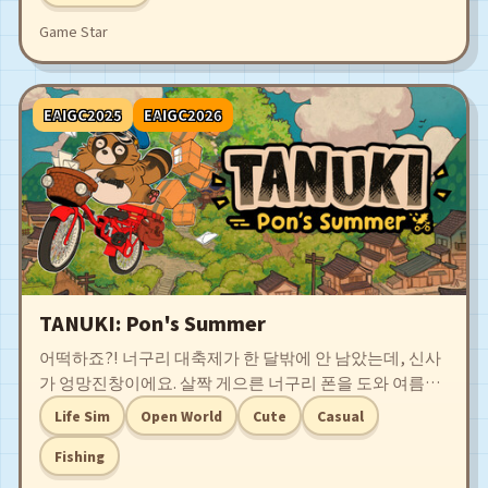
Game Star
EAIGC2025
EAIGC2026
TANUKI: Pon's Summer
어떡하죠?! 너구리 대축제가 한 달밖에 안 남았는데, 신사
가 엉망진창이에요. 살짝 게으른 너구리 폰을 도와 여름이
끝나기 전에 신사를 원상태로 돌려줄래요? 우체국에서 파
Life Sim
Open World
Cute
Casual
트타임 집배원으로 일하는 폰과 함께 우편물을 전달하고,
친구를 사귀고, 신사를 복구하여 성대한 축제를 맞이하세
Fishing
요!