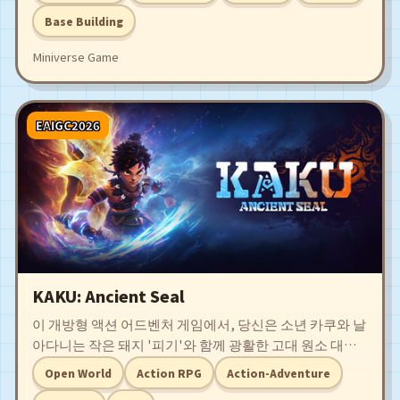
dungeons, defeat swarming insectoids and mighty
bosses, and craft powerful gear to conquer the alien
Base Building
world.
Miniverse Game
EAIGC2026
KAKU: Ancient Seal
이 개방형 액션 어드벤처 게임에서, 당신은 소년 카쿠와 날
아다니는 작은 돼지 '피기'와 함께 광활한 고대 원소 대륙
을 탐험하고 강력한 적을 물리치며 다양한 유적의 수수께
Open World
Action RPG
Action-Adventure
끼를 풀어 마침내 재앙이 닥친 진실을 밝혀낼 것입니다.