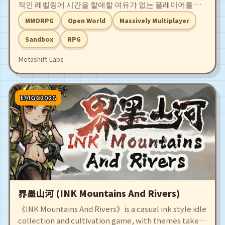
적인 레벨링에 시간을 할애할 여유가 없는 플레이어를 위
해 제작된 자동화된 멀티플레이어 RPG입니다. 당신의 캐
MMORPG
Open World
Massively Multiplayer
릭터는 서버에 상주하며, 당신이 설정한 전략과 우선순위
에 따라 행동합니다. 어디서든 휴대폰으로 캐릭터와 대화
Sandbox
RPG
하고 지시할 수 있습니다.
Metashift Labs
EAIGC2026
界墨山河 (INK Mountains And Rivers)
《INK Mountains And Rivers》is a casual ink style idle
collection and cultivation game, with themes taken