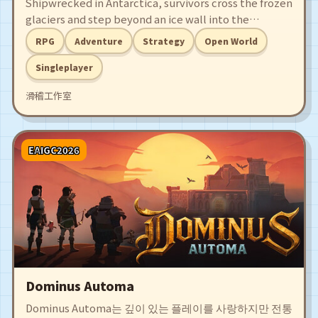
Shipwrecked in Antarctica, survivors cross the frozen
glaciers and step beyond an ice wall into the
boundless Great Thousand Worlds. A sandbox RPG
RPG
Adventure
Strategy
Open World
centered on exploration and experimentation,
featuring deeper systems, a vastly expanded world,
Singleplayer
and long-term progression shaped by player choice.
滑稽工作室
EAIGC2026
Dominus Automa
Dominus Automa는 깊이 있는 플레이를 사랑하지만 전통