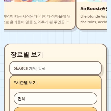
AirBoost:天空機
명이 지금 시작된다! 어쩌다 섬마을에 위
the blonde Airship Kn
 흘러들어 일을 도와주게 된 주인공 '차
the ruins, accidentall
 얻은 식재료로 새로운 빵 레시피를 개발하
Agate. This also draws
을 지닌 동료들과 함께 시설을 확충시키
leading to fierce batt
로 폐허 직전의 마을로부터 예전의 영광
and exciting battles
fight alongside you!
장르별 보기
SEARCH
시즌별 보기
전체