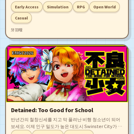
from worldviews similar to Shanhai and Honghuang.
Early Access
Simulation
RPG
Open World
It is a mountain and river world full of exotic beasts.
Here, you can collect various exotic beasts, cultivate
Casual
them to become stronger.
牙羽哩
EAIGC2026
Detained: Too Good for School
반년간의 철창신세를 지고 막 풀려난 비행 청소년이 되어
보세요. 이제 인구 밀도가 높은 대도시 Swinster City가 눈
앞에 무질서하게 펼쳐집니다. 정의를 구현하기 위해 싸우