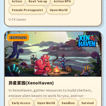
Action
Beat 'em up
Action RPG
고 도시의 구세주가 되거나, 지하 범죄 세계에 들어가 사법
체계와 전쟁을 선포하세요.
Female Protagonist
Open World
O.T.K Games
EAIGC2026
异星家园(XenoHaven)
In XenoHaven, gather resources to build shelters,
enslave alien beasts to work for you, and run
restaurants and shops. Delve into dark underground
Early Access
Open World
Sandbox
Survival