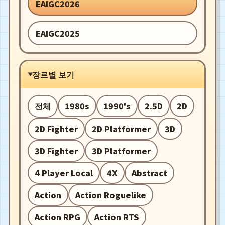
EAIGC2026
EAIGC2025
장르별 보기
전체
1980s
1990's
2.5D
2D
2D Fighter
2D Platformer
3D
3D Fighter
3D Platformer
4 Player Local
4X
Abstract
Action
Action Roguelike
Action RPG
Action RTS