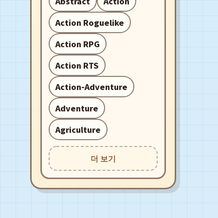
Abstract
Action
Action Roguelike
Action RPG
Action RTS
Action-Adventure
Adventure
Agriculture
더 보기