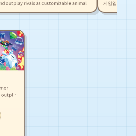
outplay rivals as customizable animal
게임입니다. 몽유 
te and share your own levels with an
터빈을 가동하고 합
editor, or tackle hundreds of player-
계를 구하세요!
filled with traps, boosts, and
rmer
d outplay
imal
ur own
tor, or
r-made
osts, and