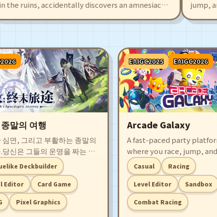
the ruins, accidentally discovers an amnesiac
jump, and 
l, Agate. This also draws the attention of sky
Cubs. Crea
ates, leading to fierce battles. The game offers
intuitive 
h levels and exciting battles, with many
made maps 
mpanions who will fight alongside you!
surprises.
C2026
EAIGC2025
EAIGC2026
 종말의 여행
Arcade Galaxy
 심연, 그리고 부활하는 종말의
A fast-paced party platfo
.당신은 그들의 운명을 짜는 자
where you race, jump, an
어, 카드를 조합해 무한한 가능성
rivals as customizable an
elike Deckbuilder
Casual
Racing
칩니다.직접 만든 카드와 일정을
Cubs. Create and share yo
마녀들을 성장시키고, 전략 전투
levels with an intuitive edi
l Editor
Card Game
Level Editor
Sandbox
매 순간의 선택을 즐기세요.희망
tackle hundreds of playe
G
Pixel Graphics
Combat Racing
을 것인가, 종말을 맞을 것인가—
maps filled with traps, bo