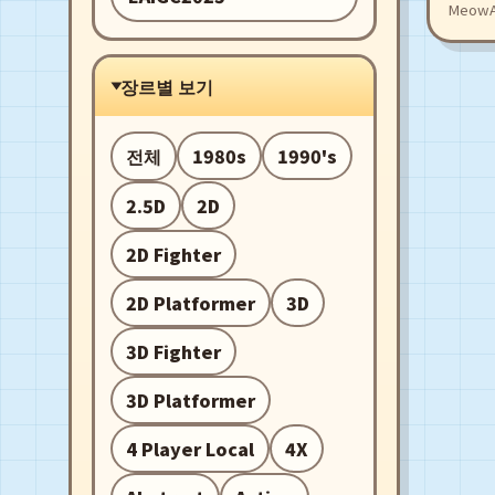
진실은
MeowA
장르별 보기
전체
1980s
1990's
2.5D
2D
2D Fighter
2D Platformer
3D
3D Fighter
3D Platformer
4 Player Local
4X