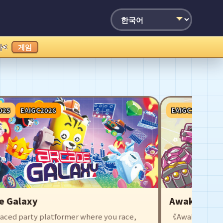
가<
게임
5
EAIGC2026
EAIGC2025
EAI
Galaxy
Awaking Beau
ed party platformer where you race,
《Awaking Be