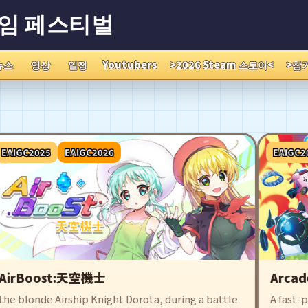
게임 페스티벌
뉴스
영상
일정
Youtubers
>2026 Steam 스토어<
>참
IGC2025
EAIGC2026
EAIGC202
irBoost:天空機士
Arcade 
e blonde Airship Knight Dorota, during a battle
A fast-pac