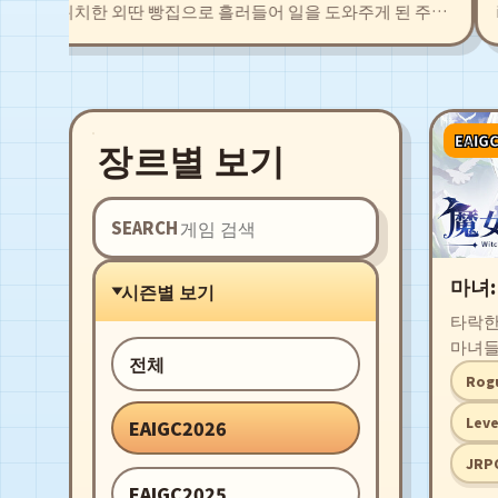
위치한 외딴 빵집으로 흘러들어 일을 도와주게 된 주인
in 
공 '차야'. 탐색을 통해 얻은 식재료로 새로운 빵 레시피
gir
를 개발하고 저마다의 개성을 지닌 동료들과 함께 시설
pir
을 확충시키자. 구수한 빵냄새로 폐허 직전의 마을로부
ric
터 예전의 영광을 되찾자!
co
EAIG
장르별 보기
SEARCH
마녀:
시즌별 보기
타락한
마녀들
전체
가 되
Rogu
을 펼
통해 
Leve
EAIGC2026
에서 
JRP
을 찾
EAIGC2025