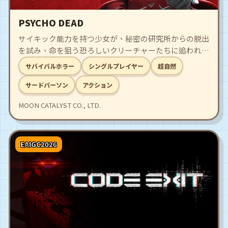
PSYCHO DEAD
サイキック能力を持つ少女が、秘密の研究所からの脱出
を試み、命を狙う恐ろしいクリーチャーたちに追われる
サードパーソンのサバイバルホラーゲームです。
サバイバルホラー
シングルプレイヤー
超自然
サードパーソン
アクション
MOON CATALYST CO., LTD.
EAIGC2026