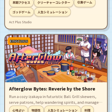
収集ゲーム
早期アクセス
クリーチャーコレクター
legends and restore the legendary farm to its former
glory!
ゴッドゲーム
人生シミュレーション
Act Plus Studio
EAIGC2026
Afterglow Bytes: Reverie by the Shore
Run a cozy izakaya in futuristic Bali. Grill skewers,
serve patrons, help wandering spirits, and manage
supplies to keep your evening haven alive. Every
心地よい
物語性
人生シミュレーション
料理