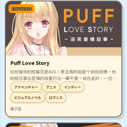
EAIGC2026
Puff Love Story
轻松愉快的短篇恋爱AVG！男主角阿逅是个烘焙师傅，他
刚经历事业爱情的双重打击一蹶不振。就在此时，一位爱
吃泡芙的女孩出现在他的面前，这段吃泡芙、做泡芙的恋
アドベンチャー
アニメ
インディー
爱故事就此开始！
ビジュアルノベル
ロマンス
橘子班