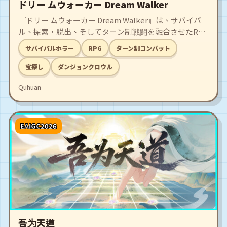
ドリー ムウォーカー Dream Walker
『ドリー ムウォーカー Dream Walker』は、サバイバ
ル、探索・脱出、そしてターン制戦闘を融合させたRPG
です。夢の中へ足を踏み入れるたび、あなたは計り知れ
サバイバルホラー
RPG
ターン制コンバット
ない価値を持つ秘宝を手にするかもしれません。あるい
は、すべてを失うかもしれません。夢の深淵へ潜るにつ
宝探し
ダンジョンクロウル
れ、古（いにしえ）より眠る恐るべき秘密が暴かれてい
Quhuan
くことでしょう……手に入る限りのあらゆるリソースを
駆使し、強力な装備や武器を鋳造してください。そし
て、歪み、狂った異形の敵たちを打ち破るのです。
EAIGC2026
吾为天道