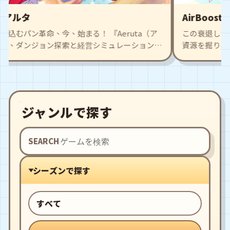
タ
AirBoost エ
ン革命、今、始まる！ 『Aeruta（ア
この衰退した未来の
ンジョン探索と経営シミュレーションを
資源を掘り出して生
イブリッドアクションRPGゲームです。
い職業——エアシッ
チャヤと一緒に勇者を目指す冒険に出よ
は荒廃した世界を飛
し。 物語は、金髪の
日遺跡での戦闘中に
ころから始まります
ジャンルで探す
が突然活性化したこ
動きが空賊の注意を
す。協会の仲間たち
SEARCH
す。 ゲームには豊富
り、多くのステージ
シーズンで探す
す！
すべて