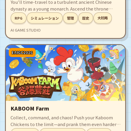
You'll time-travel to a turbulent ancient Chinese
dynasty as a young monarch. Ascend the throne
amidst chaos and navigate among powerful officials,
大戦略
RPG
シミュレーション
管理
歴史
noble clans, and common scholars. Each vermilion
note harbors danger. Your choice will shape history:
AI GAME STUDIO
Create a prosperous era or be a fallen king.
EAIGC2026
KABOOM Farm
Collect, command, and chaos! Push your Kaboom
Chickens to the limit—and prank them even harder.
Rake in profits, evolve your team into crazed