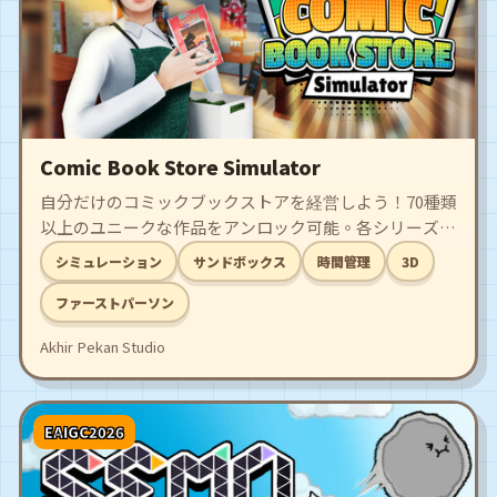
Comic Book Store Simulator
自分だけのコミックブックストアを経営しよう！70種類
以上のユニークな作品をアンロック可能。各シリーズ全
5巻をお客さんに販売できます。設備を強化し、スタッ
シミュレーション
サンドボックス
時間管理
3D
フを雇って店を大きくし、世界一のコミックストアを目
指そう！
ファーストパーソン
Akhir Pekan Studio
EAIGC2026