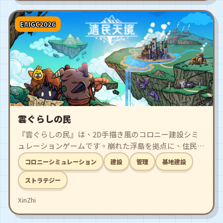
EAIGC2026
雲ぐらしの民
『雲ぐらしの民』は、2D手描き風のコロニー建設シミ
ュレーションゲームです。崩れた浮島を拠点に、住民た
ちを導きながら資源の収集、生産加工、技術研究を行
コロニーシミュレーション
建設
管理
基地建設
い、ゼロから空中集落を築き上げていきます。煩わしい
サバイバル要素はなく、のんびりと自分だけの天空の楽
ストラテジー
園を創りあげていきましょう！
XinZhi