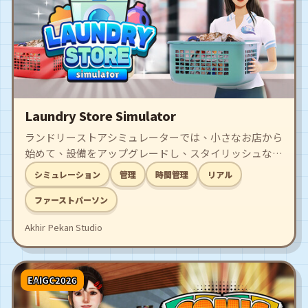
Laundry Store Simulator
ランドリーストアシミュレーターでは、小さなお店から
始めて、設備をアップグレードし、スタイリッシュなお
店をデザインし、サービスを拡大していくことができま
シミュレーション
管理
時間管理
リアル
す！世界最高のランドリーショップを経営する準備はで
きていますか？
ファーストパーソン
Akhir Pekan Studio
EAIGC2026