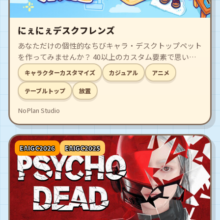
にぇにぇデスクフレンズ
あなただけの個性的なちびキャラ・デスクトップペット
を作ってみませんか？ 40以上のカスタム要素で思い通
りのキャラクターをデザインして、デスクトップであな
キャラクターカスタマイズ
カジュアル
アニメ
たと触れ合いながら、単調な作業や勉強時間をそっと彩
ってくれます。
テーブルトップ
放置
NoPlan Studio
EAIGC2026
EAIGC2025