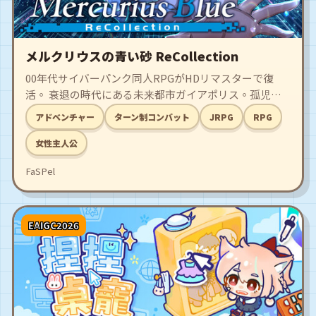
メルクリウスの青い砂 ReCollection
00年代サイバーパンク同人RPGがHDリマスターで復
活。 衰退の時代にある未来都市ガイアポリス。孤児の
少女ユノは、廃棄されたネットの海で、過去からの「呼
アドベンチャー
ターン制コンバット
JRPG
RPG
び声」を聞く。 謎のAI「プラエ」との出会い、そして
未来を選択する物語。 戦闘スキップ可能な「早解きモ
女性主人公
ード」搭載。
FaSPel
EAIGC2026