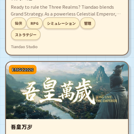
Ready to rule the Three Realms? Tiandao blends
Grand Strategy. As a powerless Celestial Emperor,
will you rule in name or defy fate? Master court
仙侠
RPG
シミュレーション
管理
intrigue, find soulmates, and wield supreme
authority to judge all life. Become the ultimate
ストラテジー
Heavenly Dao and master the fate of all!
Tiandao Studio
EAIGC2026
吾皇万岁