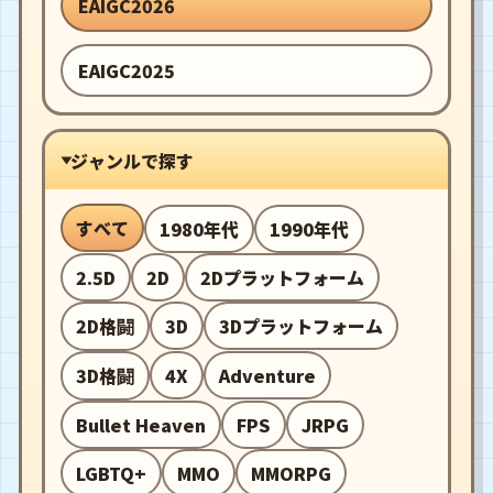
EAIGC2026
EAIGC2025
ジャンルで探す
すべて
1980年代
1990年代
2.5D
2D
2Dプラットフォーム
2D格闘
3D
3Dプラットフォーム
3D格闘
4X
Adventure
Bullet Heaven
FPS
JRPG
LGBTQ+
MMO
MMORPG