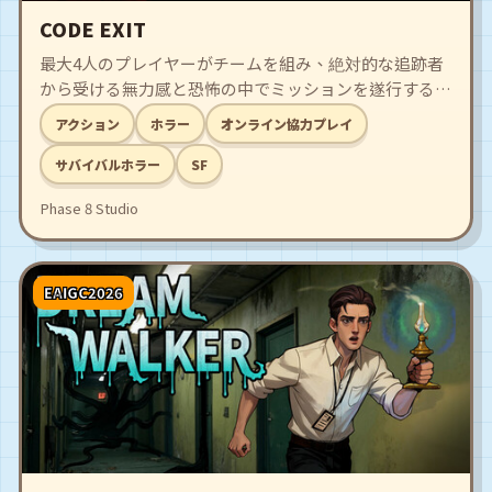
CODE EXIT
最大4人のプレイヤーがチームを組み、絶対的な追跡者
から受ける無力感と恐怖の中でミッションを遂行する協
力型Sci-Fiホラーゲームです。人工知能ミネルヴァの暴
アクション
ホラー
オンライン協力プレイ
走原因を解明するため、闇に包まれた施設を調査し、与
えられた任務を完遂してそこから脱出してください。
サバイバルホラー
SF
Phase 8 Studio
EAIGC2026