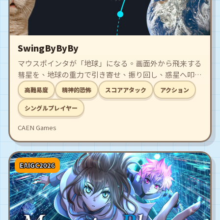
SwingByByBy
マウスポインタが「地球」になる。画面外から飛来する
彗星を、地球の重力で引き寄せ、振り回し、惑星へ叩き
込んで壊す、マウスひとつの物理スコアアタック。同じ
高難易度
精神的恐怖
スコアアタック
アクション
彗星を使い続ければコンボは伸びるが、手放せば途切
れ、近づけすぎれば地球に衝突してラン終了。操作は簡
シングルプレイヤー
単、思い通りの軌道を作るのは難しい。狙い通りに決ま
CAEN Games
ると気持ちいい。失敗も自分の操作だと分かる。だか
ら、もう一回やりたくなる。
EAIGC2026