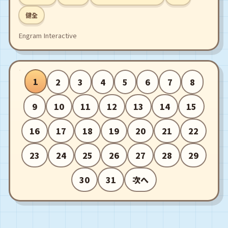
night tells a new story.
健全
Engram Interactive
1
2
3
4
5
6
7
8
9
10
11
12
13
14
15
16
17
18
19
20
21
22
23
24
25
26
27
28
29
30
31
次へ