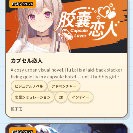
EAIGC2026
カプセル恋人
A cozy urban visual novel. Hu Lai is a laid-back slacker
living quietly in a capsule hotel — until bubbly girl
Ruan Xiaoqi barges into his life! A quirky romance
ビジュアルノベル
アドベンチャー
between a spicy go-getter and a low-key dreamer
begins!
恋愛シミュレーション
2D
インディー
橘子班
EAIGC2026