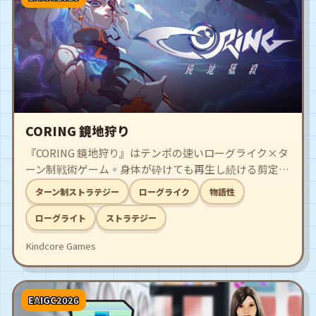
CORING 鏡地狩り
『CORING 鏡地狩り』はテンポの速いローグライク×タ
ーン制戦術ゲーム。身体が砕けても再生し続ける剪定者
「参式」として、世界樹に巣食う異常な枝を断ち切り、
ターン制ストラテジー
ローグライク
物語性
失われた記憶の断片を繋ぎ合わせて、自らの真実を取り
戻していく。
ローグライト
ストラテジー
Kindcore Games
EAIGC2026