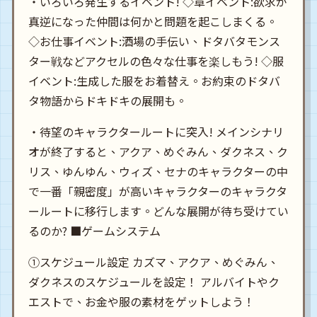
・いろいろ発生するイベント! ◇章イベント:欲求が
真逆になった仲間は何かと問題を起こしまくる。
◇お仕事イベント:酒場の手伝い、ドタバタモンス
ター戦などアクセルの色々な仕事を楽しもう! ◇服
イベント:生成した服をお着替え。お約束のドタバ
タ物語からドキドキの展開も。
・待望のキャラクタールートに突入! メインシナリ
オが終了すると、アクア、めぐみん、ダクネス、ク
リス、ゆんゆん、ウィズ、セナのキャラクターの中
で一番「親密度」が高いキャラクターのキャラクタ
ールートに移行します。どんな展開が待ち受けてい
るのか? ■ゲームシステム
①スケジュール設定 カズマ、アクア、めぐみん、
ダクネスのスケジュールを設定！ アルバイトやク
エストで、お金や服の素材をゲットしよう！