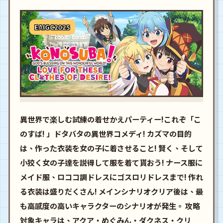
EAIGC2025
異世界で楽しむ試練の着せかえパーティー!これぞ「こ
のすば! 」ドタバタの異世界コメディ! カズマの目的
は、作った衣装を女の子に着させること! 賢く、そして
小狡く女の子達を説得して服を着て貰おう! ナース服に
メイド服、ロココ調ドレスにゴスロリドレスまで! 作れ
る衣装は盛りだくさん! メインシナリオクリア後は、最
も高感度の高いキャラクターのシナリオが発生。 攻略
対象キャラは、アクア・めぐみん・ダクネス・クリ