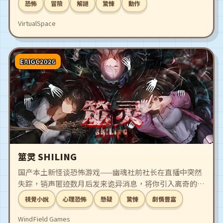
恐怖
冒險
解謎
驚悚
動作
解密，探索令人背脊发凉的真相，揭示你的终极命运...
VirtualSpace
EAIGC2026
筮灵 SHILING
国产本土新怪谈恐怖游戏——幽魂社前社长在直播中突然
失踪，销声匿迹数月后发来诡异消息，将你引入离奇的规
则世界。走不出的吞人楼栋、满员即死的午夜巴士、地图
視覺小說
心理恐怖
懸疑
驚悚
劇情豐富
上不存在的村庄，还有勾魂剧院、吃人公司……世界的
“暗面”等待探索，怪谲的谜题等待揭露。
WindField Games