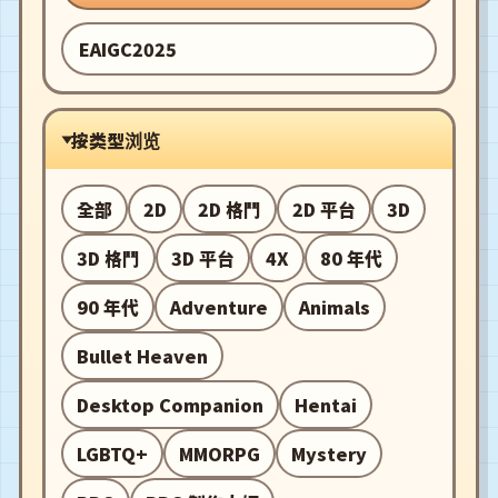
EAIGC2025
按类型浏览
全部
2D
2D 格鬥
2D 平台
3D
3D 格鬥
3D 平台
4X
80 年代
90 年代
Adventure
Animals
Bullet Heaven
Desktop Companion
Hentai
LGBTQ+
MMORPG
Mystery