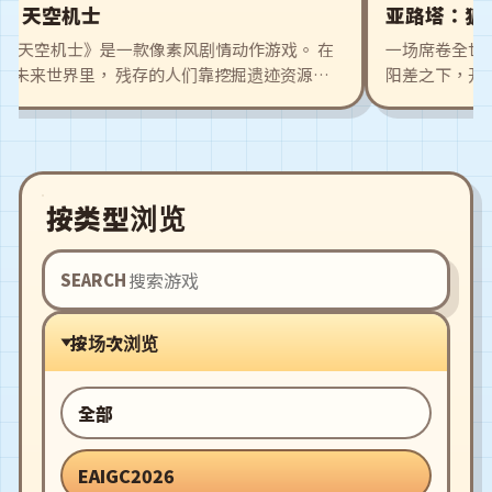
st 天空机士
亚路塔：狐
oost:天空机士》是一款像素风剧情动作游戏。 在
一场席卷全世界
的未来世界里， 残存的人们靠挖掘遗迹资源生
阳差之下，开始
时间的推移，形成了一个新的职业——机士。 机
出外冒险搜集食
飞船在荒废的世界中航行，专门探索充满危险的
伙伴们，建造更
行战斗。 游戏的故事从主角，金发少女机士多
场再次热闹起来
某一天在的遗迹战斗中意外发现一名失忆的女孩
 阿佳塔来自于已消逝的遗迹文明，她的出现与
按类型浏览
的机器人突然活化有着某种连结。 这也引起了
意，展开了激烈的战斗。 机士协会的伙伴们，
，贝儿相继来帮忙。 游戏有着丰富的关卡与刺
SEARCH
 许多关卡也会有伙伴一起战斗！
按场次浏览
全部
EAIGC2026