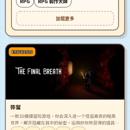
RPG
RPG 製作大師
加载更多
EAIGC2026
弥留
一款3D横版冒险游戏，你会深入进一个怪诞离奇的暗黑
世界，解开隐藏在其中的秘密。运用好你所获得的道具，
与各种令人掉san的怪物和boss作斗争，挑战极具创意的