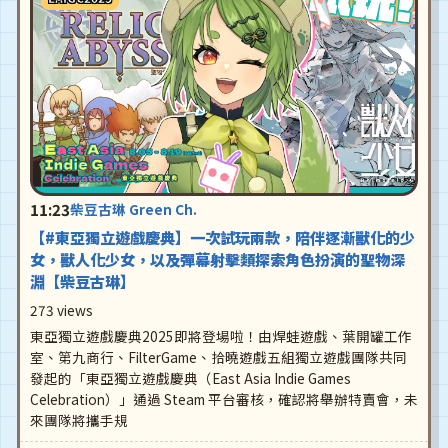
11:23
柴豆古琳 Green Ch.
【#東亞獨立遊戲慶典】一次試玩兩款，陪伴逐漸獸化的少
女，獸人化少女，以及彈幕射擊類探索角色扮演的聖物深
淵【柴豆古琳】
273 views
東亞獨立遊戲慶典2025即將登場啦！由焊蛙遊戲、葉開罐工作
室、第九商行、FilterGame、拾曉遊戲五組獨立遊戲團隊共同
發起的「東亞獨立遊戲慶典（East Asia Indie Games
Celebration）」通過 Steam 平台審核，確認將舉辦特賣會，未
來團隊將攜手規