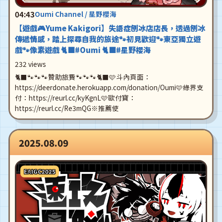
04:43
Oumi Channel / 星野櫻海
【遊戲🎮Yume Kakigori】失語症刨冰店店長，透過刨冰
傳遞情感，踏上探尋自我的旅途🐾初見歡迎🐾東亞獨立遊
戲🐾像素遊戲 🐈‍⬛#Oumi 🐈‍⬛#星野櫻海
232 views
🐈‍⬛🐾🐾🐾贊助旅費🐾🐾🐾🐈‍⬛🩷斗內頁面：
https://deerdonate.herokuapp.com/donation/Oumi🩷綠界支
付：https://reurl.cc/kyKgnL🩷歐付寶：
https://reurl.cc/Re3mQG※推薦使
2025.08.09
EAIGC2025