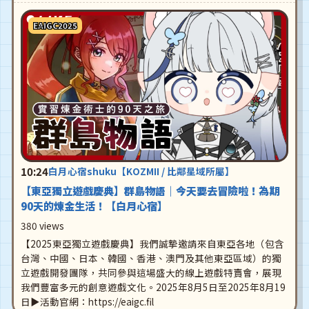
EAIGC2025
10:24
白月心宿shuku【KOZMII / 比鄰星域所屬】
【東亞獨立遊戲慶典】群島物語｜今天要去冒險啦！為期
90天的煉金生活！【白月心宿】
380 views
【2025東亞獨立遊戲慶典】我們誠摯邀請來自東亞各地（包含
台灣、中國、日本、韓國、香港、澳門及其他東亞區域）的獨
立遊戲開發團隊，共同參與這場盛大的線上遊戲特賣會，展現
我們豐富多元的創意遊戲文化。2025年8月5日至2025年8月19
日▶活動官網：https://eaigc.fil