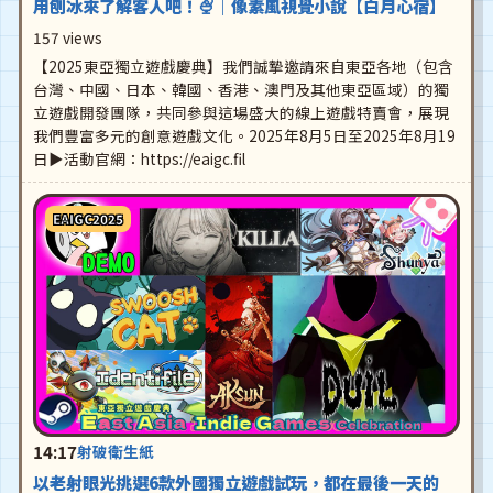
用刨冰來了解客人吧！🍨｜像素風視覺小說【白月心宿】
157 views
【2025東亞獨立遊戲慶典】我們誠摯邀請來自東亞各地（包含
台灣、中國、日本、韓國、香港、澳門及其他東亞區域）的獨
立遊戲開發團隊，共同參與這場盛大的線上遊戲特賣會，展現
我們豐富多元的創意遊戲文化。2025年8月5日至2025年8月19
日▶活動官網：https://eaigc.fil
EAIGC2025
14:17
射破衛生紙
以老射眼光挑選6款外國獨立遊戲試玩，都在最後一天的