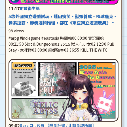
11:17
射破衛生紙
5款外國獨立遊戲試玩，迷因搞笑、獸娘養成、棒球龐克、
像素拉霸、節奏邏輯推理，都在《東亞獨立遊戲慶典》 ~
98 views
#arpg #indiegame #eastasia 時間軸00:00:00 實況開始
00:21:50 Slot & Dungeons01:35:15 獣人化少女02:12:30 Pull
Stay - 家裡蹲03:00:00 廢都駭客03:36:55 KILL THE WITC
EAIGC2025
09:02
Sara Ch. 紗羅 【群星計畫 / 比鄰星域所屬】