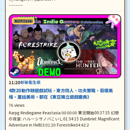
--------
EAIGC2025
11:20
射破衛生紙
4款2D動作類遊戲試玩，東方同人、功夫策略、哥德風
格、童話美術，都在《東亞獨立遊戲慶典》
76 views
#arpg #indiegame #eastasia 00:00:00 實況開始00:37:35 幻戀
の夜宴: ハルーシサノバこいし01:34:15 Dumbriel: Magnificent
Adventure in Hell03:01:20 Forestrike04:42:2