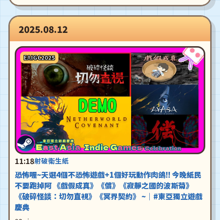
2025.08.12
EAIGC2025
11:18
射破衛生紙
恐怖喔~天選4個不恐怖遊戲+1個好玩動作肉鴿!! 今晚紙民
不要跑掉阿 《戲假成真》《償》《寂靜之國的波斯菊》
《破碎怪談：切勿直視》《冥界契約》 ~｜#東亞獨立遊戲
慶典