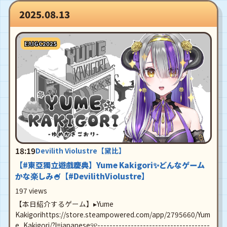
2025.08.13
EAIGC2025
18:19
Devilith Violustre【黛比】
【#東亞獨立遊戲慶典】Yume Kakigori✨どんなゲーム
かな楽しみ🍧【#DevilithViolustre】
197 views
【本日紹介するゲーム】▸Yume
Kakigorihttps://store.steampowered.com/app/2795660/Yum
e_Kakigori/?l=japanese୨୧-------------------------------------