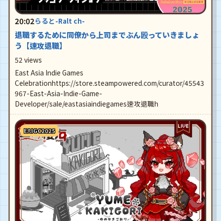
20:02
らると-Ralt ch-
退職するために同僚から上司までぶん殴っていきましょ
う【速攻退職】
52 views
East Asia Indie Games
Celebrationhttps://store.steampowered.com/curator/45543
967-East-Asia-Indie-Game-
Developer/sale/eastasiaindiegames速攻退職h
EAIGC2025