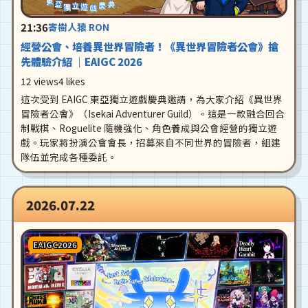
21:36
寄樹人猿 RON
經營公會、培養異世界冒險者！《異世界冒險者公會》搶
先體驗介紹 ｜EAIGC 2026
12 views
4 likes
這次受到 EAIGC 東亞獨立遊戲慶典邀請，為大家介紹《異世界
冒險者公會》（Isekai Adventurer Guild）。這是一款融合回合
制戰棋、Roguelite 隨機強化、角色養成與公會經營的獨立遊
戲。玩家將扮演公會會長，招募來自不同世界的冒險者，組建
隊伍並完成各種委託。
2026.07.22
EAIGC2026