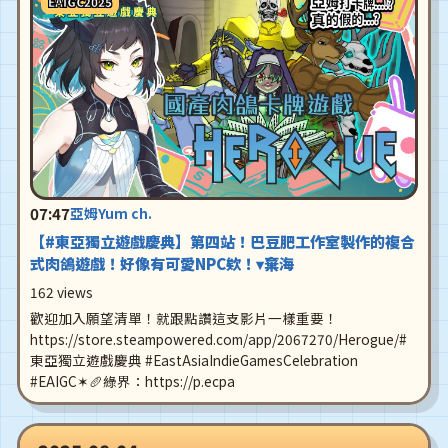
EAIGC2025
07:47
亞姆Yum ch.
【#東亞獨立遊戲慶典】第四站！巴豆肥工作室製作的複合
式肉鴿遊戲！好像有可愛NPC欸！▾棄海
162 views
歡迎加入願望清單！就跟點讚這支影片一樣重要！
https://store.steampowered.com/app/2067270/Herogue/#
東亞獨立遊戲慶典 #EastAsiaIndieGamesCelebration
#EAIGC✶🥖綠界：https://p.ecpa