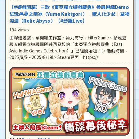
【#遊戲開箱】三款《東亞獨立遊戲慶典》參展遊戲Demo
試玩🎮夢之刨冰（Yume Kakigori ）｜獸人化少女｜聖物
深淵（Relic Abyss ）【#紗羅Live】
194 views
由焊蛙遊戲、葉開罐工作室、第九商行、FilterGame、拾曉遊
戲五組獨立遊戲團隊共同發起的「東亞獨立遊戲慶典（East
Asia Indie Games Celebration）」已經開始啦！▷ 活動時間：
2025/8/5～2025/8/19▷ Steam頁面：https://
EAIGC2025