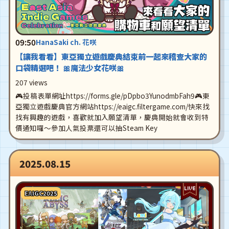
09:50
HanaSaki ch. 花咲
【讓我看看】東亞獨立遊戲慶典結束前一起來稽查大家的
口袋精選吧！ 🎀魔法少女花咲🎀
207 views
🎮投稿表單網址https://forms.gle/pDpbo3YunodmbFah9🎮東
亞獨立遊戲慶典官方網站https://eaigc.filtergame.com/快來找
找有興趣的遊戲，喜歡就加入願望清單，慶典開始就會收到特
價通知囉～參加人氣投票還可以抽Steam Key
2025.08.15
EAIGC2025