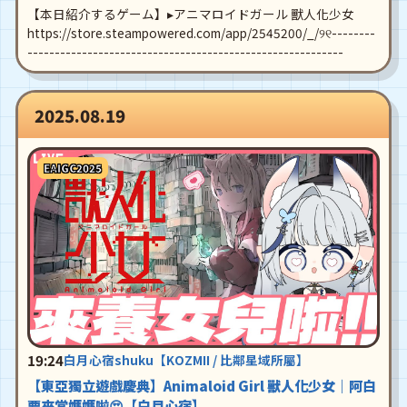
【本日紹介するゲーム】▸アニマロイドガール 獸人化少女
https://store.steampowered.com/app/2545200/_/୨୧--------
----------------------------------------------------------
2025.08.19
EAIGC2025
19:24
白月心宿shuku【KOZMII / 比鄰星域所屬】
【東亞獨立遊戲慶典】Animaloid Girl 獸人化少女｜阿白
要來當媽媽啦😍【白月心宿】