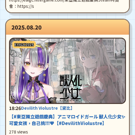
會：https://s
2025.08.20
EAIGC2025
18:26
Devilith Violustre【黛比】
【#東亞獨立遊戲慶典】アニマロイドガール 獸人化少女✨
可愛女孩，自己挑!!!💖【#DevilithViolustre】
278 views