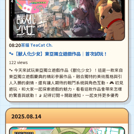
08:20
茶貓 TeaCat Ch.
🐾【獸人化少女】東亞獨立遊戲作品｜首次試玩！
122 views
🐾 今天來試玩東亞獨立遊戲作品《獸化少女》！這是一款來自
東亞獨立遊戲慶典的精彩參展作品，融合獨特的美術風格與引
人入勝的劇情，還有讓人期待的戰鬥系統與角色互動。🎮 初見
遊玩，和大家一起探索遊戲的魅力，看看這款作品會帶來怎樣
的驚喜與感動！📡 記得訂閱＋開啟通知，一起支持更多優秀
2025.08.14
EAIGC2025