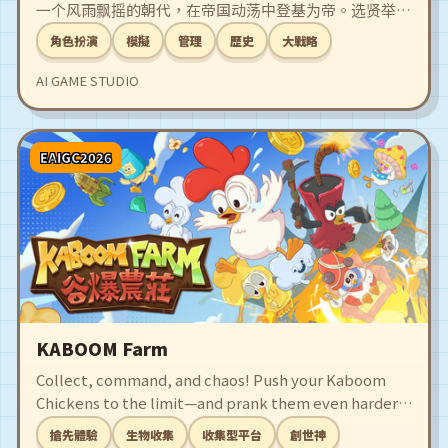
一个风雨飘摇的朝代，在帝国动荡中登基为帝。选贤举能
重振皇权威严，纳妃育嗣延续帝王血脉，练兵征战肃清氏
角色扮演
模擬
管理
歷史
大戰略
族封君。是代代传承打造开元盛世，还是沦为亡国之君？
AI GAME STUDIO
EAIGC2026
KABOOM Farm
Collect, command, and chaos! Push your Kaboom
Chickens to the limit—and prank them even harder.
Rake in profits, evolve your team into crazed
搶先體驗
生物收集
收集型平台
創世神