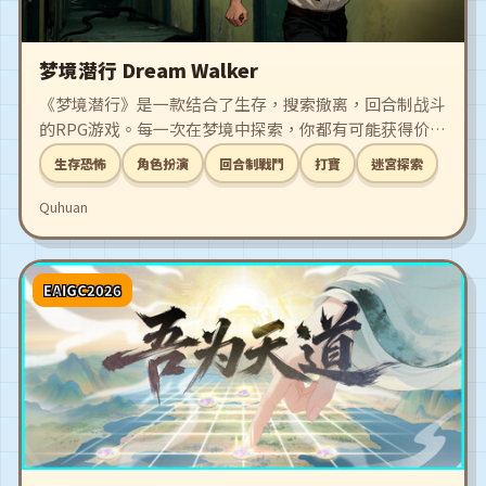
梦境潜行 Dream Walker
《梦境潜行》是一款结合了生存，搜索撤离，回合制战斗
的RPG游戏。每一次在梦境中探索，你都有可能获得价值
不菲的宝藏，当然也可能失去一切。随着梦境深入，你将
生存恐怖
角色扮演
回合制戰鬥
打寶
迷宮探索
逐渐揭开一个古老而恐怖的秘密...
Quhuan
EAIGC2026