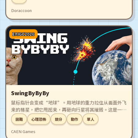
Doraccoon
EAIGC2026
SwingByByBy
鼠标指针会变成“地球”。用地球的重力拉住从画面外飞
来的彗星，把它甩起来，再砸向行星将其摧毁。这是一款
只用鼠标操作的物理分数挑战。同一颗彗星用得越久，连
困難
心理恐怖
競分
動作
單人
击越高；一旦放手，连击中断；拉得太近，彗星撞上地
球，跑局立刻结束。操作简单，想做出理想轨道却很难。
CAEN Games
打中时很爽，失败时也知道是自己的操作问题。