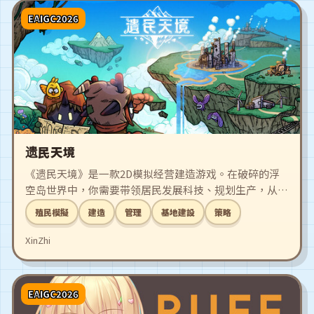
EAIGC2026
遗民天境
《遗民天境》是一款2D模拟经营建造游戏。在破碎的浮
空岛世界中，你需要带领居民发展科技、规划生产，从零
开始建设属于你的空中聚落。用巧思与创意，将孤立的岛
殖民模擬
建造
管理
基地建設
策略
屿逐步连结、装点，亲手打造一个令人向往的天空家园。
XinZhi
EAIGC2026