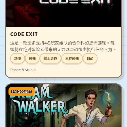
CODE EXIT
这是一款最多支持4名玩家组队的合作科幻恐怖游戏。玩
家将在绝对追踪者带来的无力感与恐惧中执行任务。为了
揭开人工智能密涅瓦暴走的真相，请深入陷入黑暗的设
动作
恐怖
线上合作
生存恐怖
科幻
施，完成既定任务并死里逃生。
Phase 8 Studio
EAIGC2026