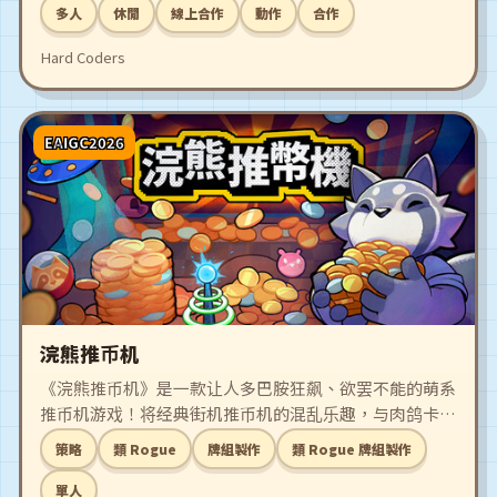
多人
休閒
線上合作
動作
合作
Hard Coders
EAIGC2026
浣熊推币机
《浣熊推币机》是一款让人多巴胺狂飙、欲罢不能的萌系
推币机游戏！将经典街机推币机的混乱乐趣，与肉鸽卡组
构建元素巧妙融合。组合各种特殊硬币与强力道具，触发
策略
類 Rogue
牌組製作
類 Rogue 牌組製作
爽度爆表的加乘效果。准备好被金币淹没，踏上这场停不
下来的多巴胺派对吧～！
單人