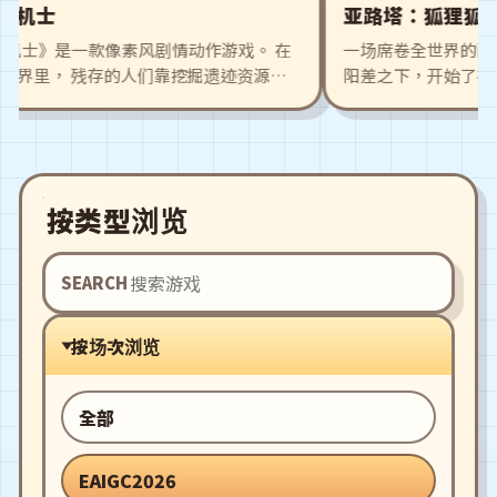
士
亚路塔：狐狸狐途的面
机士》是一款像素风剧情动作游戏。 在
一场席卷全世界的面包革命
， 残存的人们靠挖掘遗迹资源生
阳差之下，开始了在荒废的
形成了一个新的职业——机士。 机
出外冒险搜集食材、研发崭
世界中航行，专门探索充满危险的
伙伴们，建造更丰富的设施
戏的故事从主角，金发少女机士多
场再次热闹起来！
迹战斗中意外发现一名失忆的女孩
于已消逝的遗迹文明，她的出现与
按类型浏览
活化有着某种连结。 这也引起了
烈的战斗。 机士协会的伙伴们，
帮忙。 游戏有着丰富的关卡与刺
SEARCH
也会有伙伴一起战斗！
按场次浏览
全部
EAIGC2026