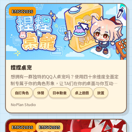
EAIGC2026
捏捏桌宠
想拥有一群独特的QQ人桌宠吗？使用四十余维度全面定
制专属于你的角色形象，让TA们在你的桌面与你互动，
陪伴你度过单调的工作学习时间吧！
自訂角色
休閒
日本動畫
桌上遊戲
放置
NoPlan Studio
EAIGC2026
EAIGC2025