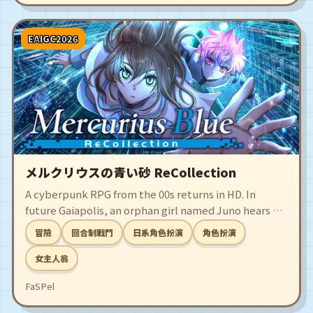
EAIGC2026
メルクリウスの青い砂 ReCollection
A cyberpunk RPG from the 00s returns in HD. In
future Gaiapolis, an orphan girl named Juno hears a
“call” from the past amid discarded networks. A
冒險
回合制戰鬥
日系角色扮演
角色扮演
story of encountering the mysterious AI “Prae”
and choosing the future. Features a Story Mode for
女主人翁
smooth, battle-light play.
FaSPel