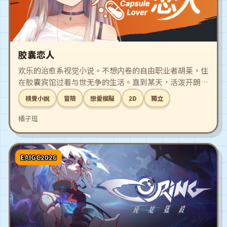
胶囊恋人
欢乐的治愈系视觉小说。不想内卷的自由职业者胡莱，住
在胶囊宾馆过着与世无争的生活。直到某天，活泼开朗的
少女阮小柒强行闯入了他的世界！于是，抽象纯情小辣妹
視覺小說
冒險
戀愛模擬
2D
獨立
和深藏不露躺平男的恋爱故事，就这样开始啦！
橘子班
EAIGC2026