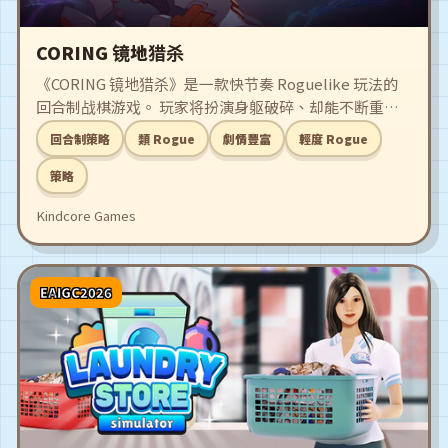
CORING 镜地猎杀
《CORING 镜地猎杀》是一款快节奏 Roguelike 玩法的
回合制战棋游戏。 玩家将扮演身躯破碎、却能不断重生
的剪枝者-「叁式」。 剪断异常的世界枝线，维护世界树
回合制策略
類 Rogue
劇情豐富
輕度 Rogue
主干的繁荣生长，并在过程中探寻自身破碎、又不断重生
的原因，拼凑记忆，找回自我。
策略
Kindcore Games
EAIGC2026