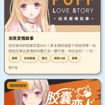
泡芙爱情故事
轻松愉快的短篇恋爱AVG！男主角阿逅是个烘焙师傅，他
刚经历事业爱情的双重打击一蹶不振。就在此时，一位爱
吃泡芙的女孩出现在他的面前，这段吃泡芙、做泡芙的恋
冒險
日本動畫
獨立
視覺小說
愛情
爱故事就此开始！
橘子班
EAIGC2026