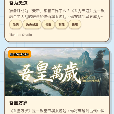
吾为天道
准备好成为「天帝」掌管三界了么？《吾为天道》是一款
融合了大战略玩法的修仙模拟游戏。你穿越到异界成为天
帝，却无半分修为傍身，是守着空名还是以力证道？维稳
仙俠
角色扮演
模擬
管理
策略
三界秩序打造安身之地，在复杂的仙庭博弈中步步为营，
邂逅修仙路上的红颜道侣，更要借天帝权柄裁决众生。
Tiandao Studio
成至高天道，掌众生浮沉！
EAIGC2026
吾皇万岁
《吾皇万岁》是一款皇帝模拟游戏。你将穿越到古代中国