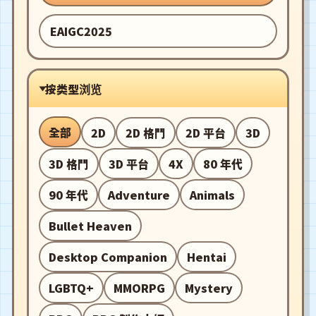
EAIGC2025
按类型浏览
全部
2D
2D 格鬥
2D 平台
3D
3D 格鬥
3D 平台
4X
80 年代
90 年代
Adventure
Animals
Bullet Heaven
Desktop Companion
Hentai
LGBTQ+
MMORPG
Mystery