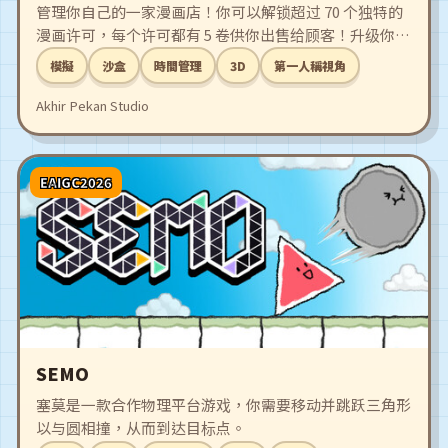
管理你自己的一家漫画店！你可以解锁超过 70 个独特的
漫画许可，每个许可都有 5 卷供你出售给顾客！升级你的
工具，雇佣员工，并扩建你的店铺，成为世界上最好的漫
模擬
沙盒
時間管理
3D
第一人稱視角
画店！
Akhir Pekan Studio
EAIGC2026
SEMO
塞莫是一款合作物理平台游戏，你需要移动并跳跃三角形
以与圆相撞，从而到达目标点。