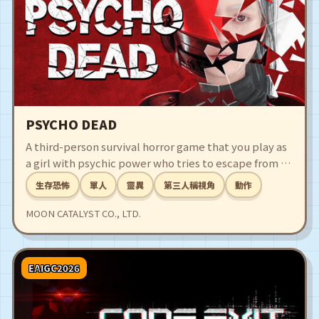
PSYCHO DEAD
A third-person survival horror game that you play as
a girl with psychic power who tries to escape from a
secret lab and is pursued by deadly stalkers.
生存恐怖
單人
靈異
第三人稱視角
動作
MOON CATALYST CO., LTD.
EAIGC2026