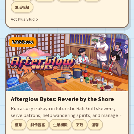
legends and restore the legendary farm to its former
glory!
生活模擬
Act Plus Studio
EAIGC2026
Afterglow Bytes: Reverie by the Shore
Run a cozy izakaya in futuristic Bali. Grill skewers,
serve patrons, help wandering spirits, and manage
supplies to keep your evening haven alive. Every
愜意
劇情豐富
生活模擬
烹飪
溫馨
night tells a new story.