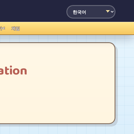
가<
게임
ation